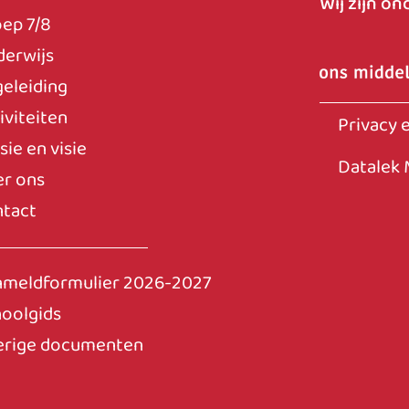
Wij zijn o
ep 7/8
erwijs
eleiding
iviteiten
Privacy 
sie en visie
Datalek 
r ons
tact
nmeldformulier 2026-2027
oolgids
erige documenten