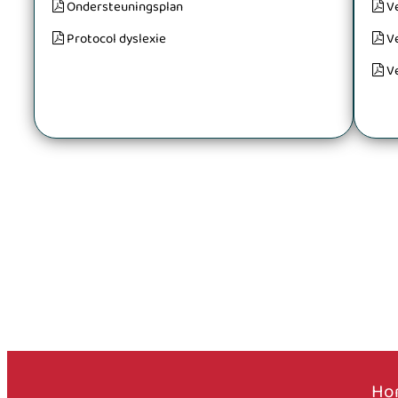
Ondersteuningsplan
V
Protocol dyslexie
V
V
Ho