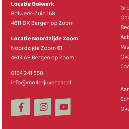
Locatie Bolwerk
Gro
Bolwerk-Zuid 168
Ond
4611 DX Bergen op Zoom
Beg
Act
Locatie Noordzijde Zoom
Mis
Noordzijde Zoom 61
Ove
4613 AB Bergen op Zoom
Con
0164 241 550
info@mollerjuvenaat.nl
Aa
Sch
Ov