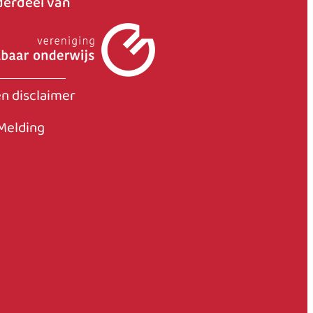
nderdeel van
en disclaimer
Melding