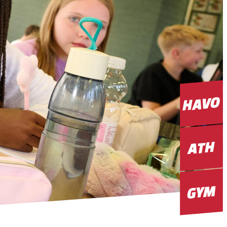
HAVO
ATH
GYM