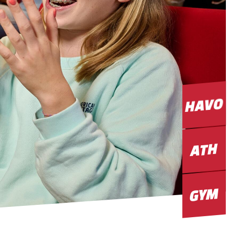
HAVO
ATH
GYM