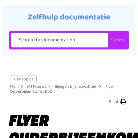
Zelfhulp documentatie
Search
< All Topics
Main
MJ Nieuws
Bijlagen bij nieuwsbrief
Flyer
Ouderbijeenkomst BoZ
Print
FLYER
OUDERBIJEENKOM